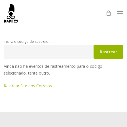
Skip
Men
to
main
Close
content
Menu
Insira o código de rastreio:
Rastrear
Ainda não há eventos de rastreamento para o código
selecionado, tente outro.
Rastrear Site dos Correios