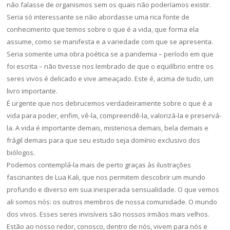
não falasse de organismos sem os quais não poderíamos existir.
Seria só interessante se não abordasse uma rica fonte de
conhecimento que temos sobre o que é a vida, que forma ela
assume, como se manifesta e a variedade com que se apresenta.
Seria somente uma obra poética se a pandemia – período em que
foi escrita – não tivesse nos lembrado de que o equilíbrio entre os
seres vivos é delicado e vive ameaçado. Este é, acima de tudo, um
livro importante.
É urgente que nos debrucemos verdadeiramente sobre o que é a
vida para poder, enfim, vê-la, compreendê-la, valorizá-la e preservá-
la. A vida é importante demais, misteriosa demais, bela demais e
frágil
demais para que seu estudo seja
domínio exclusivo dos
biólogos.
Podemos contemplá-la mais de perto graças às ilustrações
fascinantes de Lua Kali, que nos permitem descobrir um mundo
profundo e diverso em sua inesperada sensualidade. O que vemos
ali somos nós: os outros membros de nossa comunidade. O mundo
dos vivos. Esses seres invisíveis são nossos irmãos mais velhos.
Estão ao nosso redor, conosco, dentro de nós, vivem para nós e