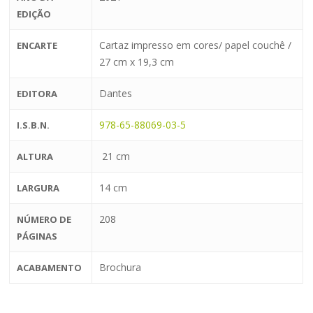
EDIÇÃO
Cartaz impresso em cores/ papel couchê /
ENCARTE
27 cm x 19,3 cm
Dantes
EDITORA
978-65-88069-03-5
I.S.B.N.
21 cm
ALTURA
14 cm
LARGURA
208
NÚMERO DE
PÁGINAS
Brochura
ACABAMENTO