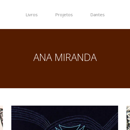
Livros
Projetos
Dantes
ANA MIRANDA
Mar
M
P