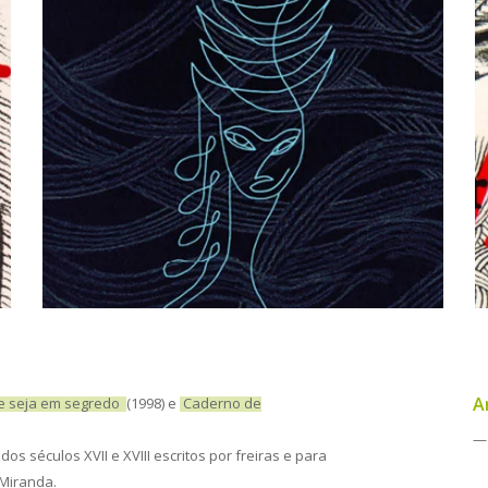
A
e seja em segredo
(1998) e
Caderno de
— 
 séculos XVII e XVIII escritos por freiras e para
 Miranda.