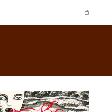
usa
raguejadora